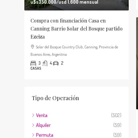
u$s350.000
/usd 1.600 mensual
u
en Santa
Compra con financiación Casa en
C
Canning Barrio Solar del Bosque partido
E
Ezeiza
A
ovincia de
Solar del Bosque Country Club, Canning, Provincia de
Buenos Aires, Argentina
A
3
4
2
CASAS
C
Tipo de Operación
Venta
(502)
Alquiler
(59)
Permuta
(59)