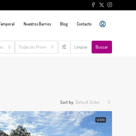
 Temporal
Nuestros Barrios
Blog
Contacto
as
Todas las Provincias
Limpiar
Buscar
Sort by:
Default Order
VENTA