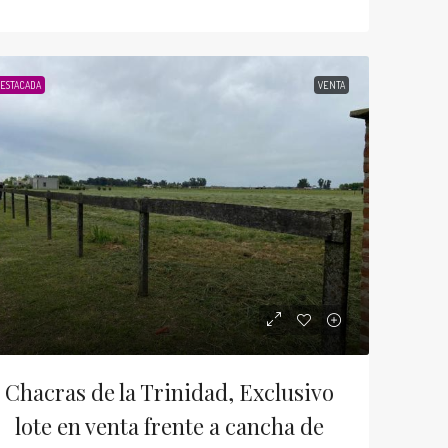
u$s79.000
 Ezeiza sobre Berutti al
Lote a la venta en Lagos de Ca
ESTACADA
VENTA
Lagos de canning, Esteban Echeverría, Pro
Buenos Aires, Argentina
 Provincia de Buenos Aires, Argentina
LOTES EN BARRIOS CERRADOS
126
m2
Chacras de la Trinidad, Exclusivo
lote en venta frente a cancha de