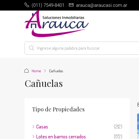
(011) 7549-8401
arauca@araucasi.com.ar
Home
Cañuelas
Cañuelas
Tipo de Propiedades
Casas
(212)
Lotes en barrios cerrados
(172)