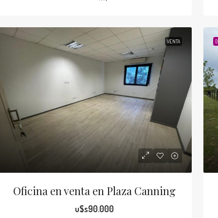
$s198.000
u$s125.000
asa con pileta a la venta en La Unión,
Casa en venta en
VENTA
D
zeiza, barrio Quinta Avenida calle Las
100
cacias
Berutti 100, Ezeiza,
Las Acacias 900, La Unión, Provincia de Buenos Aires,
2
2
2
CASAS
rgentina
2
2
1
110
m2
ASAS
Oficina en venta en Plaza Canning
u$s90.000