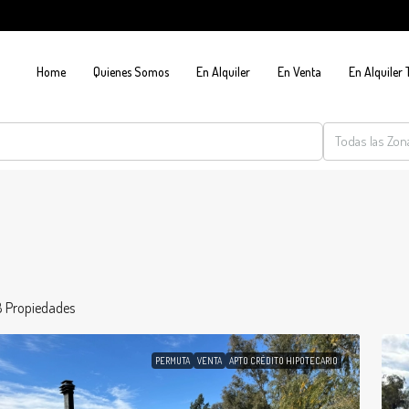
Home
Quienes Somos
En Alquiler
En Venta
En Alquiler
Todas las Zon
8 Propiedades
PERMUTA
VENTA
APTO CRÉDITO HIPOTECARIO