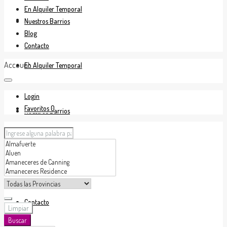
En Alquiler Temporal
En Venta
Nuestros Barrios
Blog
Contacto
Account
En Alquiler Temporal
Login
Favoritos
0
Nuestros Barrios
Blog
Contacto
Limpiar
Buscar