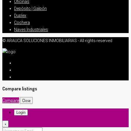
Oficinas
Depósito | Galpón
Duplex
Cochera
Naves Industriales
© ARAUCA SOLUCIONES INMOBILIARIAS - All rights reserved
Compare listings
Compare
Close
Login
×