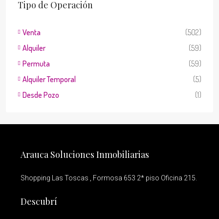
Tipo de Operación
Venta
(502)
Alquiler
(59)
Permuta
(59)
Alquiler Temporal
(5)
Desde Pozo
(1)
Arauca Soluciones Inmobiliarias
Shopping Las Toscas , Formosa 653 2* piso Oficina 215.
Descubrí