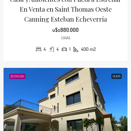
En Venta en Saint Thomas Oeste
Canning Esteban Echeverría
u$s880.000
CASAS
4
4
1
400
m2
DESTACADA
VENTA