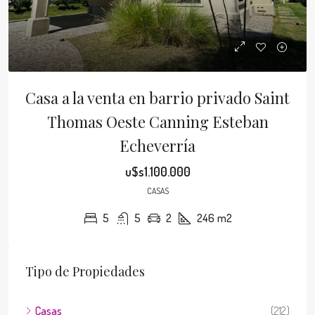
Casa a la venta en barrio privado Saint
Thomas Oeste Canning Esteban
Echeverría
u$s1.100.000
CASAS
5
5
2
246
m2
Tipo de Propiedades
Casas
(212)