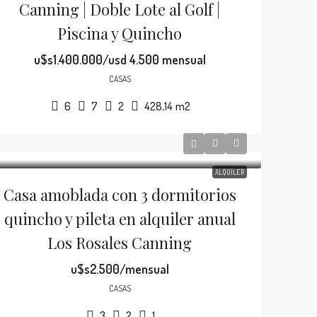
Canning | Doble Lote al Golf |
Piscina y Quincho
u$s1.400.000/usd 4.500 mensual
CASAS
6
7
2
428,14
m2
ALQUILER
Casa amoblada con 3 dormitorios
quincho y pileta en alquiler anual
Los Rosales Canning
u$s2.500/mensual
CASAS
3
2
1