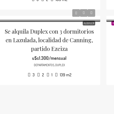
ALQUILER
D
Se alquila Duplex con 3 dormitorios
en Lazulada, localidad de Canning,
partido Ezeiza
u$s1.300/mensual
DEPARTAMENTOS, DUPLEX
3
2
1
139
m2