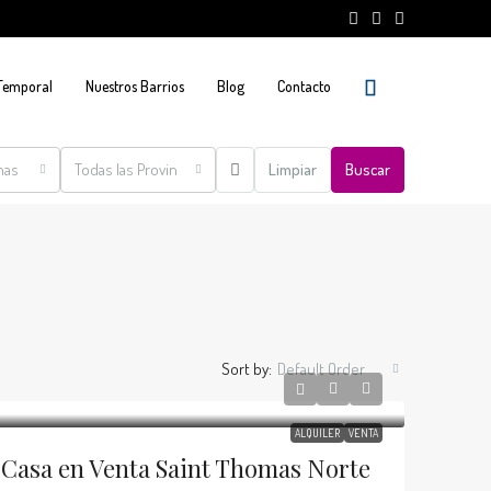
 Temporal
Nuestros Barrios
Blog
Contacto
nas
Todas las Provincias
Limpiar
Buscar
Sort by:
Default Order
ALQUILER
VENTA
Casa en Venta Saint Thomas Norte