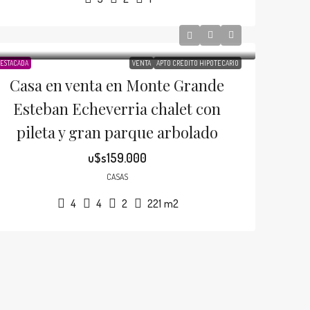
ESTACADA
VENTA
APTO CRÉDITO HIPOTECARIO
Casa en venta en Monte Grande
Esteban Echeverria chalet con
pileta y gran parque arbolado
u$s159.000
CASAS
4
4
2
221
m2