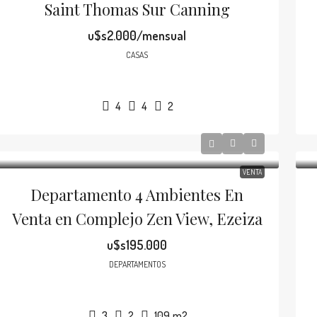
Saint Thomas Sur Canning
u$s2.000/mensual
CASAS
4
4
2
VENTA
Departamento 4 Ambientes En
Venta en Complejo Zen View, Ezeiza
u$s195.000
DEPARTAMENTOS
3
2
109
m2