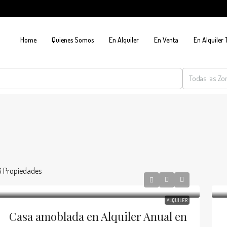
Home
Quienes Somos
En Alquiler
En Venta
En Alquiler
Todas las Zo
6 Propiedades
ALQUILER
Casa amoblada en Alquiler Anual en