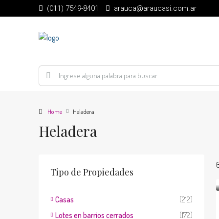
(011) 7549-8401
arauca@araucasi.com.ar
Home
Heladera
Heladera
Tipo de Propiedades
Casas
(212)
Lotes en barrios cerrados
(172)