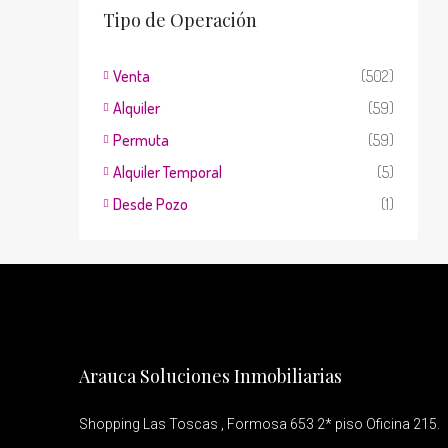
Tipo de Operación
Venta
(502)
Alquiler
(59)
Permuta
(59)
Alquiler Temporal
(5)
Desde Pozo
(1)
Arauca Soluciones Inmobiliarias
Shopping Las Toscas , Formosa 653 2* piso Oficina 215.