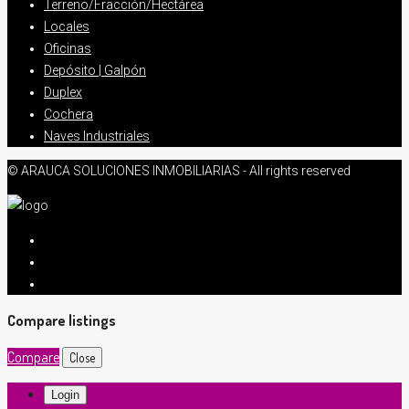
Terreno/Fracción/Hectárea
Locales
Oficinas
Depósito | Galpón
Duplex
Cochera
Naves Industriales
© ARAUCA SOLUCIONES INMOBILIARIAS - All rights reserved
Compare listings
Compare
Close
Login