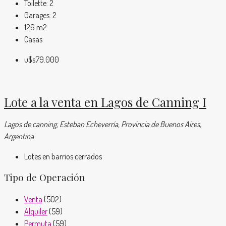
Toilette:
2
Garages:
2
126
m2
Casas
u$s79.000
Lote a la venta en Lagos de Canning I
Lagos de canning, Esteban Echeverría, Provincia de Buenos Aires,
Argentina
Lotes en barrios cerrados
Tipo de Operación
Venta
(502)
Alquiler
(59)
Permuta
(59)