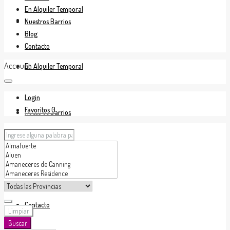
En Alquiler Temporal
En Venta
Nuestros Barrios
Blog
Contacto
Account
En Alquiler Temporal
Login
Favoritos
0
Nuestros Barrios
Blog
Contacto
Limpiar
Buscar