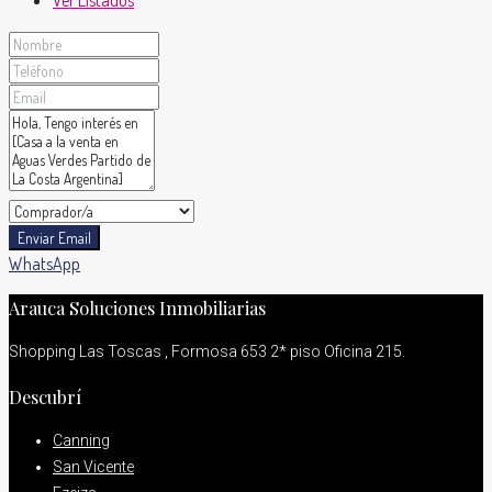
Enviar Email
WhatsApp
Arauca Soluciones Inmobiliarias
Shopping Las Toscas , Formosa 653 2* piso Oficina 215.
Descubrí
Canning
San Vicente