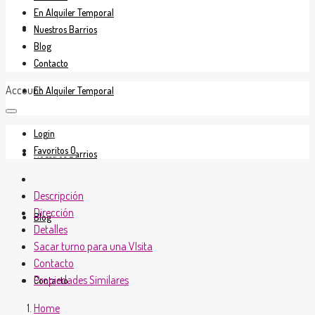
En Alquiler Temporal
En Venta
Nuestros Barrios
Blog
Contacto
Account
En Alquiler Temporal
Login
Favoritos
0
Nuestros Barrios
Descripción
Dirección
Blog
Detalles
Sacar turno para una VIsita
Contacto
Propiedades Similares
Contacto
Home