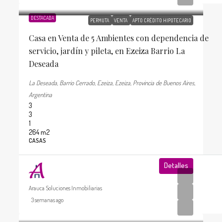
u$s370.000
DESTACADA
PERMUTA
VENTA
APTO CRÉDITO HIPOTECARIO
Casa en Venta de 5 Ambientes con dependencia de
servicio, jardín y pileta, en Ezeiza Barrio La
Deseada
La Deseada, Barrio Cerrado, Ezeiza, Ezeiza, Provincia de Buenos Aires,
Argentina
3
3
1
264
m2
CASAS
Detalles
Arauca Soluciones Inmobiliarias
3 semanas ago
u$s700.000