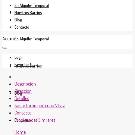
En Alquiler Temporal
En Venta
Nuestros Barrios
Blog
Contacto
Account
En Alquiler Temporal
Login
Favoritos
0
Nuestros Barrios
Descripción
Dirección
Blog
Detalles
Sacar turno para una VIsita
Contacto
Propiedades Similares
Contacto
Home