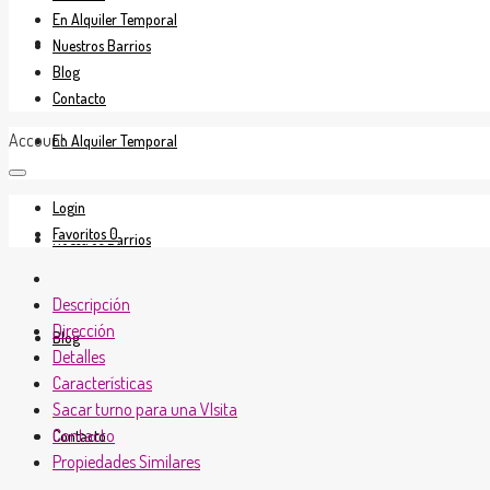
En Alquiler Temporal
En Venta
Nuestros Barrios
Blog
Contacto
Account
En Alquiler Temporal
Login
Favoritos
0
Nuestros Barrios
Descripción
Dirección
Blog
Detalles
Características
Sacar turno para una VIsita
Contacto
Contacto
Propiedades Similares