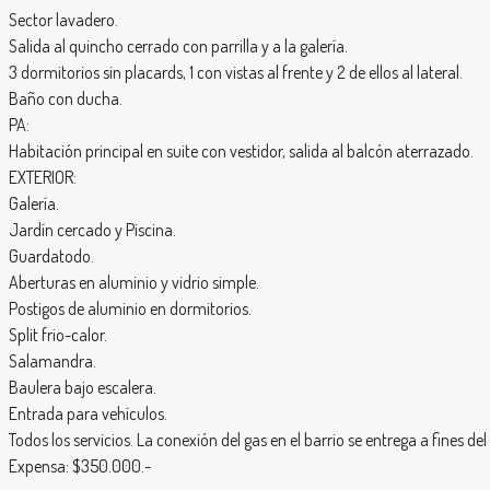
Sector lavadero.
Salida al quincho cerrado con parrilla y a la galería.
3 dormitorios sin placards, 1 con vistas al frente y 2 de ellos al lateral.
Baño con ducha.
PA:
Habitación principal en suite con vestidor, salida al balcón aterrazado.
EXTERIOR:
Galería.
Jardín cercado y Piscina.
Guardatodo.
Aberturas en aluminio y vidrio simple.
Postigos de aluminio en dormitorios.
Split frio-calor.
Salamandra.
Baulera bajo escalera.
Entrada para vehículos.
Todos los servicios. La conexión del gas en el barrio se entrega a fines de
Expensa: $350.000.-