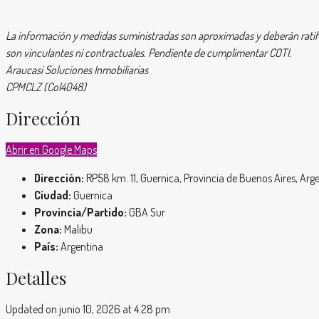
La información y medidas suministradas son aproximadas y deberán ratif
son vinculantes ni contractuales. Pendiente de cumplimentar COTI.
Araucasi Soluciones Inmobiliarias
CPMCLZ (Col4048)
Dirección
Abrir en Google Maps
Dirección:
RP58 km. 11, Guernica, Provincia de Buenos Aires, Arg
Ciudad:
Guernica
Provincia/Partido:
GBA Sur
Zona:
Malibu
País:
Argentina
Detalles
Updated on junio 10, 2026 at 4:28 pm