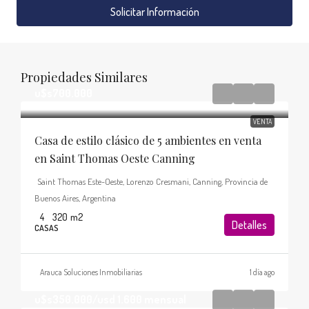
Solicitar Información
Propiedades Similares
u$s700.000
VENTA
Casa de estilo clásico de 5 ambientes en venta
en Saint Thomas Oeste Canning
Saint Thomas Este-Oeste, Lorenzo Cresmani, Canning, Provincia de
Buenos Aires, Argentina
4
320
m2
Detalles
CASAS
Arauca Soluciones Inmobiliarias
1 día ago
u$s350.000
/usd 1.600 mensual