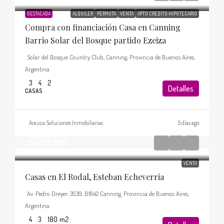
DESTACADA
ALQUILER
PERMUTA
VENTA
APTO CRÉDITO HIPOTECARIO
Compra con financiación Casa en Canning
Barrio Solar del Bosque partido Ezeiza
Solar del Bosque Country Club, Canning, Provincia de Buenos Aires,
Argentina
3
4
2
Detalles
CASAS
Arauca Soluciones Inmobiliarias
5 días ago
u$s287.000
VENTA
Casas en El Rodal, Esteban Echeverria
Av. Pedro Dreyer 3539, B1842 Canning, Provincia de Buenos Aires,
Argentina
4
3
180
m2