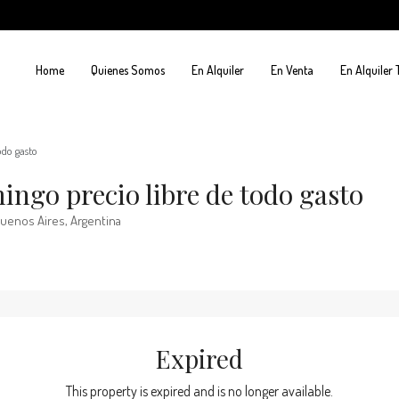
Home
Quienes Somos
En Alquiler
En Venta
En Alquiler
odo gasto
ngo precio libre de todo gasto
Buenos Aires, Argentina
Expired
This property is expired and is no longer available.