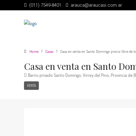
(011) 7549-8401
arauca@araucasi.com.ar
Home
Casas
Casa en venta en Santo Domingo precio libre de t
Casa en venta en Santo Domi
Barrio privado Santo Domingo, Virrey del Pino, Provincia de 
VENTA