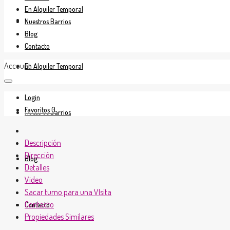
En Alquiler Temporal
En Venta
Nuestros Barrios
Blog
Contacto
Account
En Alquiler Temporal
Login
Favoritos
0
Nuestros Barrios
Descripción
Dirección
Blog
Detalles
Video
Sacar turno para una VIsita
Contacto
Contacto
Propiedades Similares