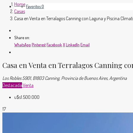
Home
Favoritos
0
Casas
Casa en Venta en Terralagos Canning con Laguna y Piscina Clima
Share on:
WhatsApp
Pinterest
Facebook
X
LinkedIn
Email
Casa en Venta en Terralagos Canning con
Los Robles 5901, B1803 Canning, Provincia de Buenos Aires, Argentina
Destacada
Venta
u$s1.500.000
17