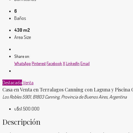
6
Baños
430 m2
Area Size
Share on:
WhatsApp
Pinterest
Facebook
X
LinkedIn
Email
Destacada
Venta
Casa en Venta en Terralagos Canning con Laguna y Piscina 
Los Robles 5901, B1803 Canning, Provincia de Buenos Aires, Argentina
u$s1.500.000
Descripción