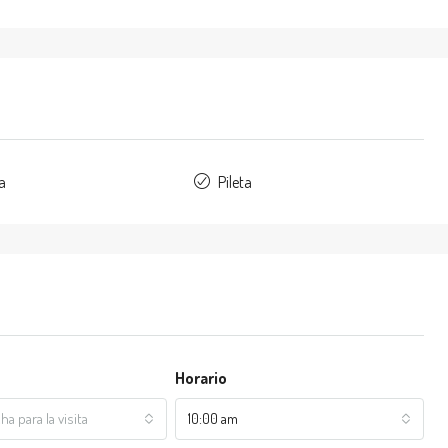
la
Pileta
Horario
ha para la visita
10:00 am