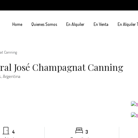
Home
Quienes Somos
En Alquiler
En Venta
En Alquiler
at Canning
oral José Champagnat Canning
, Argentina
4
3