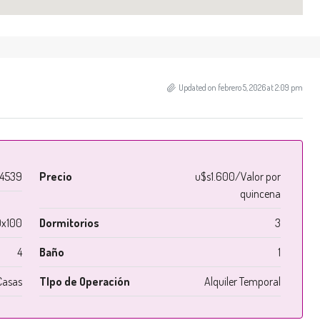
Updated on febrero 5, 2026 at 2:09 pm
4539
Precio
u$s1.600/Valor por
quincena
x100
Dormitorios
3
4
Baño
1
Casas
TIpo de Operación
Alquiler Temporal