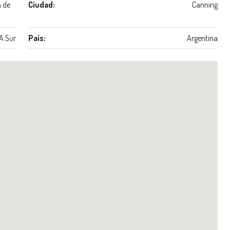
 de
Ciudad:
Canning
A Sur
País:
Argentina