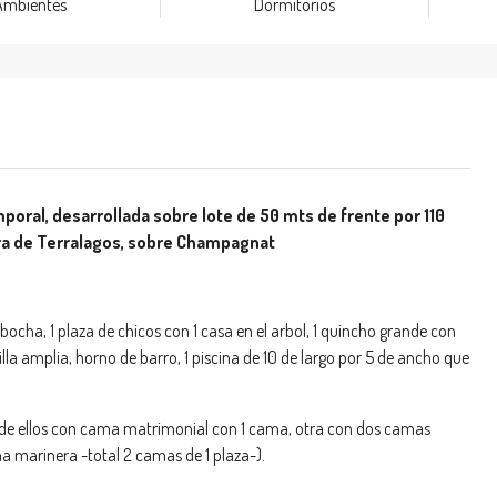
Ambientes
Dormitorios
poral, desarrollada sobre lote de 50 mts de frente por 110
ra de Terralagos, sobre Champagnat
ocha, 1 plaza de chicos con 1 casa en el arbol, 1 quincho grande con
lla amplia, horno de barro, 1 piscina de 10 de largo por 5 de ancho que
 de ellos con cama matrimonial con 1 cama, otra con dos camas
ma marinera -total 2 camas de 1 plaza-).