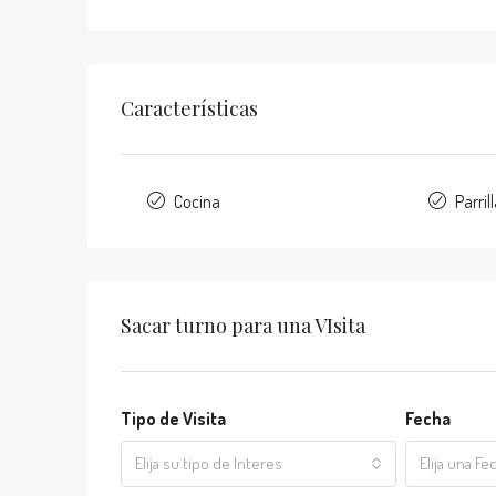
Características
Cocina
Parril
Sacar turno para una VIsita
Tipo de Visita
Fecha
Elija su tipo de Interes
Elija una Fec