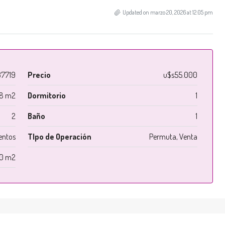
Updated on marzo 20, 2026 at 12:05 pm
7719
Precio
u$s55.000
8 m2
Dormitorio
1
2
Baño
1
entos
TIpo de Operación
Permuta, Venta
10 m2