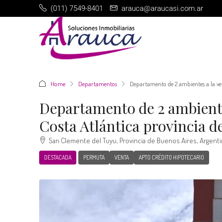
(011) 7549-8401
arauca@araucasi.com.ar
Home
Departamentos
Departamento de 2 ambientes a la ven
Departamento de 2 ambiente
Costa Atlántica provincia d
San Clemente del Tuyu, Provincia de Buenos Aires, Argenti
DESTACADA
PERMUTA
VENTA
APTO CRÉDITO HIPOTECARIO