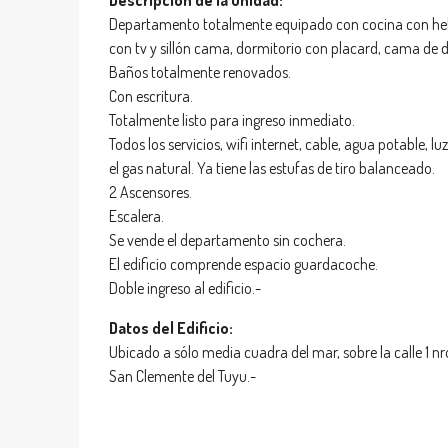
Descripción de la unidad:
Departamento totalmente equipado con cocina con helad
con tv y sillón cama, dormitorio con placard, cama de d
Baños totalmente renovados.
Con escritura.
Totalmente listo para ingreso inmediato.
Todos los servicios, wifi internet, cable, agua potable, lu
el gas natural. Ya tiene las estufas de tiro balanceado.
2 Ascensores.
Escalera.
Se vende el departamento sin cochera.
El edificio comprende espacio guardacoche.
Doble ingreso al edificio.-
Datos del Edificio:
Ubicado a sólo media cuadra del mar, sobre la calle 1 nro
San Clemente del Tuyu.-