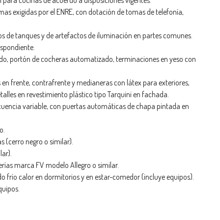
 para cocinas de acuerdo a disposiciones vigentes.
rmas exigidas por el ENRE, con dotación de tomas de telefonía,
cos de tanques y de artefactos de iluminación en partes comunes.
espondiente.
nado, portón de cocheras automatizado, terminaciones en yeso con
es en frente, contrafrente y medianeras con látex para exteriores,
talles en revestimiento plástico tipo Tarquini en fachada.
cuencia variable, con puertas automáticas de chapa pintada en
o.
 (cerro negro o similar).
ar).
erías marca FV modelo Allegro o similar.
o frío calor en dormitorios y en estar-comedor (incluye equipos).
quipos.