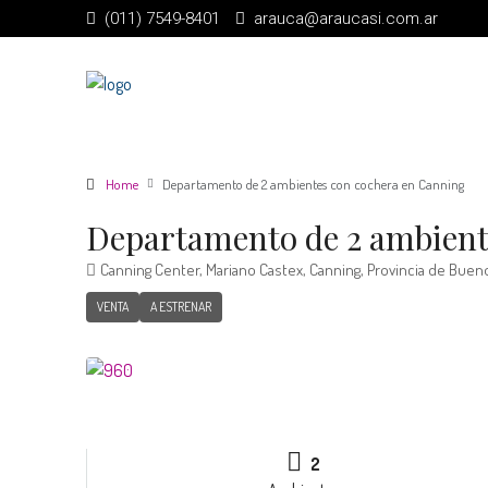
(011) 7549-8401
arauca@araucasi.com.ar
Home
Departamento de 2 ambientes con cochera en Canning
Departamento de 2 ambient
Canning Center, Mariano Castex, Canning, Provincia de Bueno
VENTA
A ESTRENAR
2