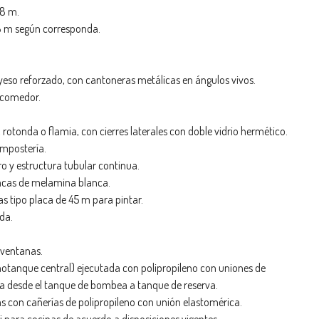
18 m.
08 m según corresponda.
yeso reforzado, con cantoneras metálicas en ángulos vivos.
r comedor.
rotonda o flamia, con cierres laterales con doble vidrio hermético.
mpostería.
 y estructura tubular continua.
lacas de melamina blanca.
s tipo placa de 45 m para pintar.
da.
s ventanas.
ermotanque central) ejecutada con polipropileno con uniones de
a desde el tanque de bombea a tanque de reserva.
as con cañerías de polipropileno con unión elastomérica.