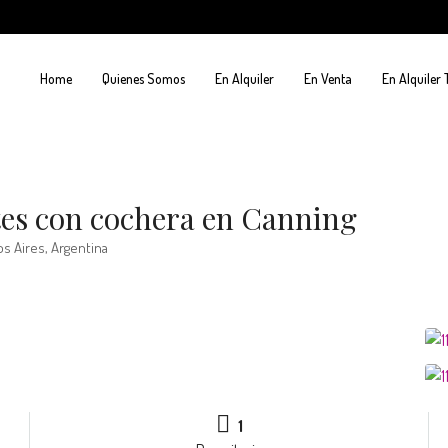
Home
Quienes Somos
En Alquiler
En Venta
En Alquiler
es con cochera en Canning
s Aires, Argentina
1