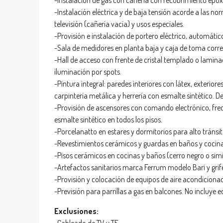
-Instalación de gas con cañería con recubrimiento epoxi
-Instalación eléctrica y de baja tensión acorde a las no
televisión (cañería vacía) y usos especiales.
-Provisión e instalación de portero eléctrico, automáti
-Sala de medidores en planta baja y caja de toma corr
-Hall de acceso con frente de cristal templado o lami
iluminación por spots.
-Pintura integral: paredes interiores con látex, exterior
carpintería metálica y herrería con esmalte sintético. De
-Provisión de ascensores con comando electrónico, fre
esmalte sintético en todos los pisos.
-Porcelanatto en estares y dormitorios para alto tránsit
-Revestimientos cerámicos y guardas en baños y cocinas
-Pisos cerámicos en cocinas y baños (cerro negro o simil
-Artefactos sanitarios marca Ferrum modelo Bari y grif
-Provisión y colocación de equipos de aire acondicionad
-Previsión para parrillas a gas en balcones. No incluye e
Exclusiones: