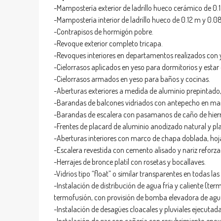
-Mampostería exterior de ladrillo hueco cerámico de 0.
-Mampostería interior de ladrillo hueco de 0.12 m y 0.
-Contrapisos de hormigón pobre.
-Revoque exterior completo tricapa.
-Revoques interiores en departamentos realizados con 
-Cielorrasos aplicados en yeso para dormitorios y esta
-Cielorrasos armados en yeso para baños y cocinas.
-Aberturas exteriores a medida de aluminio prepintado, 
-Barandas de balcones vidriados con antepecho en ma
-Barandas de escalera con pasamanos de caño de hierro
-Frentes de placard de aluminio anodizado natural y p
-Aberturas interiores con marco de chapa doblada, hoja
-Escalera revestida con cemento alisado y nariz reforza
-Herrajes de bronce platil con rosetas y bocallaves.
-Vidrios tipo “float” o similar transparentes en todas la
-Instalación de distribución de agua fría y caliente (t
termofusión, con provisión de bomba elevadora de agu
-Instalación de desagües cloacales y pluviales ejecutad