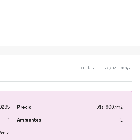
Updated on julio 2, 2025 at 3:38 pm
9285
Precio
u$s1.800/m2
1
Ambientes
2
Venta