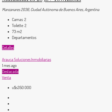
Manzanares 2036, Ciudad Autónoma de Buenos Aires, Argentina
Camas:
2
Toilette:
2
73
m2
Departamentos
Detalles
Arauca Soluciones Inmobiliarias
1 mes ago
Destacada
Venta
u$s350.000