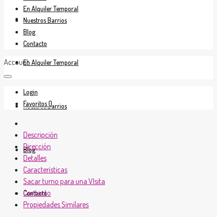
En Alquiler Temporal
En Venta
Nuestros Barrios
Blog
Contacto
Account
En Alquiler Temporal
Login
Favoritos
0
Nuestros Barrios
Descripción
Dirección
Blog
Detalles
Características
Sacar turno para una VIsita
Contacto
Contacto
Propiedades Similares