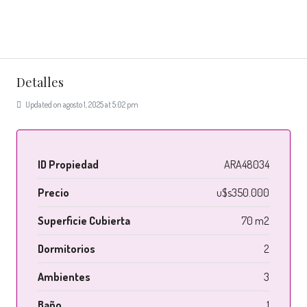
Detalles
Updated on agosto 1, 2025 at 5:02 pm
ID Propiedad
ARA48034
Precio
u$s350.000
Superficie Cubierta
70 m2
Dormitorios
2
Ambientes
3
Baño
1