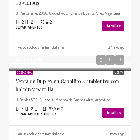
Townhous
Manzanares 2036, Ciudad Autónoma de Buenos Aires, Argentina
2
2
73
m2
Detalles
DEPARTAMENTOS
Arauca Soluciones Inmobiliarias
1 mes ago
u$s350.000
DESTACADA
VENTA
Venta de Duplex en Caballito 4 ambientes con
balcón y parrilla
Doblas 500, Ciudad Autónoma de Buenos Aires, Argentina
3
2
1
97,5
m2
Detalles
DEPARTAMENTOS, DUPLEX
Arauca Soluciones Inmobiliarias
2 meses ago