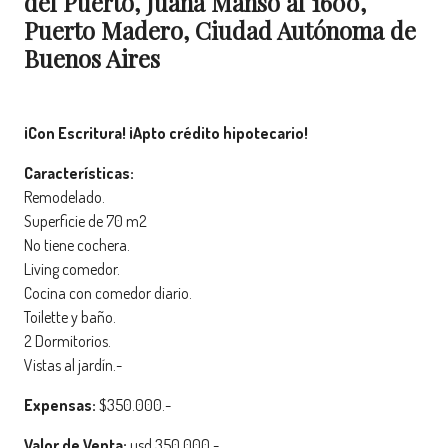
del Puerto, Juana Manso al 1600,
Puerto Madero, Ciudad Autónoma de
Buenos Aires
¡Con Escritura! ¡Apto crédito hipotecario!
Características:
Remodelado.
Superficie de 70 m2
No tiene cochera.
Living comedor.
Cocina con comedor diario.
Toilette y baño.
2 Dormitorios.
Vistas al jardín.-
Expensas:
$350.000.-
Valor de Venta:
usd 350.000.-