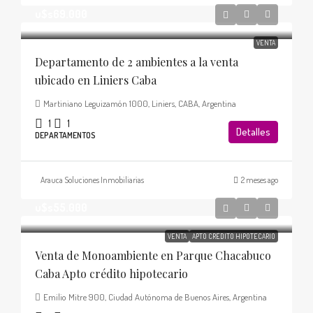
u$s69.000
VENTA
Departamento de 2 ambientes a la venta
ubicado en Liniers Caba
Martiniano Leguizamón 1000, Liniers, CABA, Argentina
1
1
Detalles
DEPARTAMENTOS
Arauca Soluciones Inmobiliarias
2 meses ago
u$s55.000
VENTA
APTO CRÉDITO HIPOTECARIO
Venta de Monoambiente en Parque Chacabuco
Caba Apto crédito hipotecario
Emilio Mitre 900, Ciudad Autónoma de Buenos Aires, Argentina