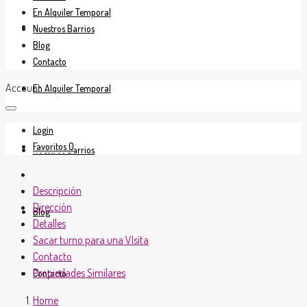
En Alquiler Temporal
En Venta
Nuestros Barrios
Blog
Contacto
Account
En Alquiler Temporal
Login
Favoritos
0
Nuestros Barrios
Descripción
Dirección
Blog
Detalles
Sacar turno para una VIsita
Contacto
Propiedades Similares
Contacto
Home