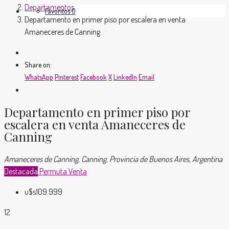
Departamentos
Favoritos
0
Departamento en primer piso por escalera en venta
Amaneceres de Canning
Share on:
WhatsApp
Pinterest
Facebook
X
LinkedIn
Email
Departamento en primer piso por
escalera en venta Amaneceres de
Canning
Amaneceres de Canning, Canning, Provincia de Buenos Aires, Argentina
Destacada
Permuta
Venta
u$s109.999
12