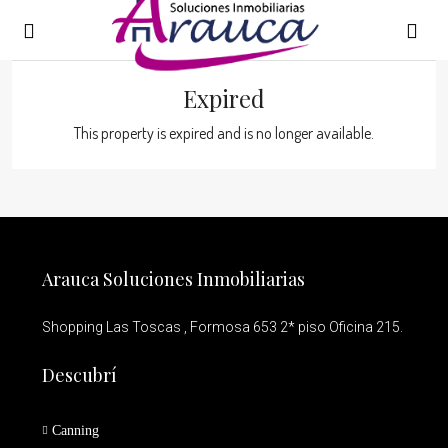
Expired
This property is expired and is no longer available.
Arauca Soluciones Inmobiliarias
Shopping Las Toscas , Formosa 653 2* piso Oficina 215.
Descubrí
Canning