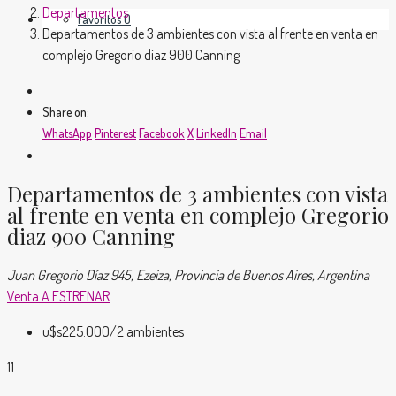
Departamentos
Favoritos
0
Departamentos de 3 ambientes con vista al frente en venta en
complejo Gregorio diaz 900 Canning
Share on:
WhatsApp
Pinterest
Facebook
X
LinkedIn
Email
Departamentos de 3 ambientes con vista
al frente en venta en complejo Gregorio
diaz 900 Canning
Juan Gregorio Díaz 945, Ezeiza, Provincia de Buenos Aires, Argentina
Venta
A ESTRENAR
u$s225.000
/2 ambientes
11