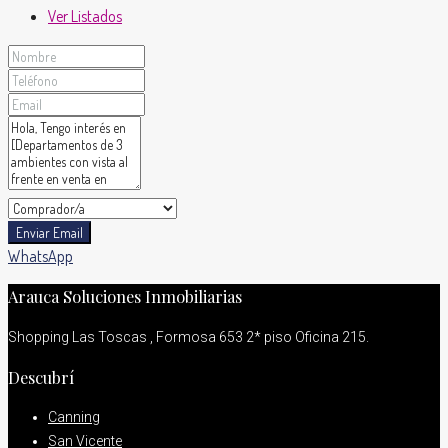
Ver Listados
Enviar Email
WhatsApp
Arauca Soluciones Inmobiliarias
Shopping Las Toscas , Formosa 653 2* piso Oficina 215.
Descubrí
Canning
San Vicente