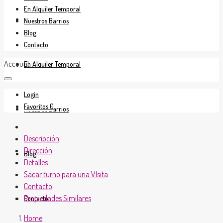
En Alquiler Temporal
En Venta
Nuestros Barrios
Blog
Contacto
Account
En Alquiler Temporal
Login
Favoritos
0
Nuestros Barrios
Descripción
Dirección
Blog
Detalles
Sacar turno para una VIsita
Contacto
Propiedades Similares
Contacto
Home