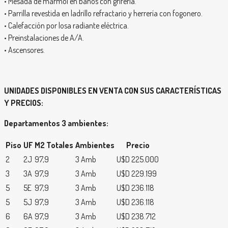
• Mesada de mármol en baños con grifería.
• Parrilla revestida en ladrillo refractario y herrería con fogonero.
• Calefacción por losa radiante eléctrica.
• Preinstalaciones de A/A.
• Ascensores.
UNIDADES DISPONIBLES EN VENTA CON SUS CARACTERÍSTICAS
Y PRECIOS:
Departamentos 3 ambientes:
Piso
UF
M2 Totales
Ambientes
Precio
2
2J
97,9
3 Amb
U$D 225.000
3
3A
97,9
3 Amb
U$D 229.199
5
5E
97,9
3 Amb
U$D 236.118
5
5J
97,9
3 Amb
U$D 236.118
6
6A
97,9
3 Amb
U$D 238.712