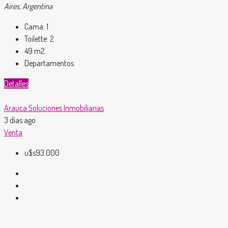
Aires, Argentina
Cama:
1
Toilette:
2
49
m2
Departamentos
Detalles
Arauca Soluciones Inmobiliarias
3 días ago
Venta
u$s93.000