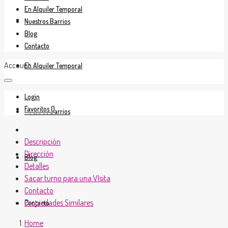
En Alquiler Temporal
En Venta
Nuestros Barrios
Blog
Contacto
Account
En Alquiler Temporal
Login
Favoritos
0
Nuestros Barrios
Descripción
Dirección
Blog
Detalles
Sacar turno para una VIsita
Contacto
Propiedades Similares
Contacto
Home