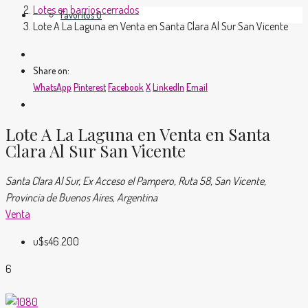
Lotes en barrios cerrados
Favoritos
0
Lote A La Laguna en Venta en Santa Clara Al Sur San Vicente
Share on:
WhatsApp
Pinterest
Facebook
X
LinkedIn
Email
Lote A La Laguna en Venta en Santa
Clara Al Sur San Vicente
Santa Clara Al Sur, Ex Acceso el Pampero, Ruta 58, San Vicente,
Provincia de Buenos Aires, Argentina
Venta
u$s46.200
6