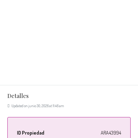
Detalles
Updated on junio 30, 2026 at 11:46 am
ID Propiedad
ARA43994