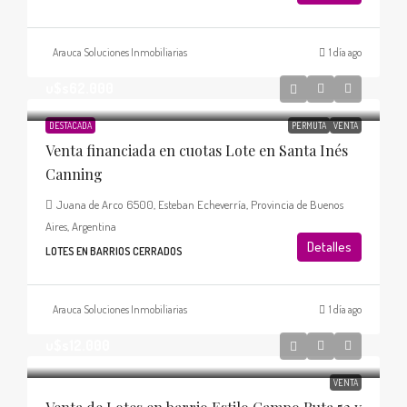
Arauca Soluciones Inmobiliarias
1 día ago
u$s62.000
DESTACADA
PERMUTA
VENTA
Venta financiada en cuotas Lote en Santa Inés
Canning
Juana de Arco 6500, Esteban Echeverría, Provincia de Buenos
Aires, Argentina
Detalles
LOTES EN BARRIOS CERRADOS
Arauca Soluciones Inmobiliarias
1 día ago
u$s12.000
VENTA