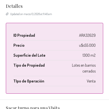
Detalles
Updated on marzo 13, 2026 at 11:46 am
ID Propiedad
ARA32629
Precio
u$s55.000
Superficie del Lote
1300 m2
Tipo de Propiedad
Lotes en barrios
cerrados
TIpo de Operación
Venta
Sacar turno para una VIsita