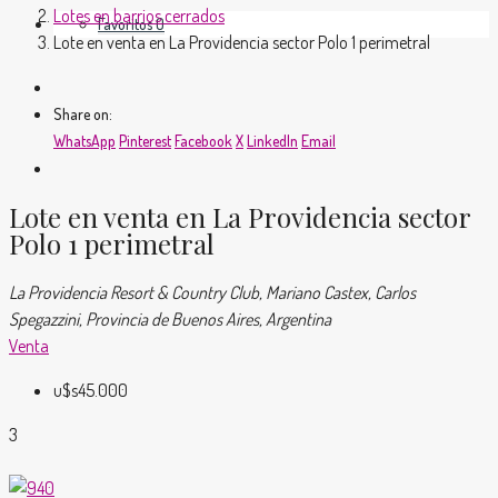
Lotes en barrios cerrados
Favoritos
0
Lote en venta en La Providencia sector Polo 1 perimetral
Share on:
WhatsApp
Pinterest
Facebook
X
LinkedIn
Email
Lote en venta en La Providencia sector
Polo 1 perimetral
La Providencia Resort & Country Club, Mariano Castex, Carlos
Spegazzini, Provincia de Buenos Aires, Argentina
Venta
u$s45.000
3