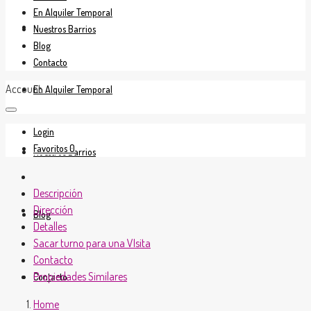
En Alquiler Temporal
En Venta
Nuestros Barrios
Blog
Contacto
Account
En Alquiler Temporal
Login
Favoritos
0
Nuestros Barrios
Descripción
Dirección
Blog
Detalles
Sacar turno para una VIsita
Contacto
Propiedades Similares
Contacto
Home