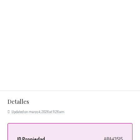
Detalles
Updated on marzo 4, 2026 at 11:26 am
ID Propiedad
ARA43515