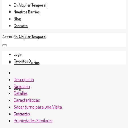
En Alquiler Temporal
En Venta
Nuestros Barrios
Blog
Contacto
Account
En Alquiler Temporal
Login
Favoritos
0
Nuestros Barrios
Descripción
Dirección
Blog
Detalles
Características
Sacar turno para una VIsita
Contacto
Contacto
Propiedades Similares