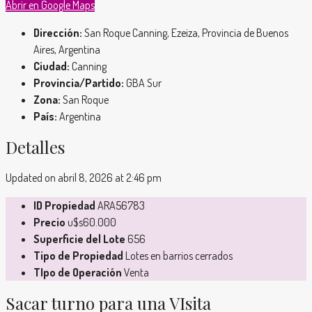
Abrir en Google Maps
Dirección:
San Roque Canning, Ezeiza, Provincia de Buenos
Aires, Argentina
Ciudad:
Canning
Provincia/Partido:
GBA Sur
Zona:
San Roque
País:
Argentina
Detalles
Updated on abril 8, 2026 at 2:46 pm
ID Propiedad
ARA56783
Precio
u$s60.000
Superficie del Lote
656
Tipo de Propiedad
Lotes en barrios cerrados
TIpo de Operación
Venta
Sacar turno para una VIsita