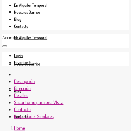
En Alquiler Temporal
En Venta
Nuestros Barrios
Blog
Contacto
Account
En Alquiler Temporal
Login
Favoritos
0
Nuestros Barrios
Descripción
Dirección
Blog
Detalles
Sacar turno para una VIsita
Contacto
Propiedades Similares
Contacto
Home