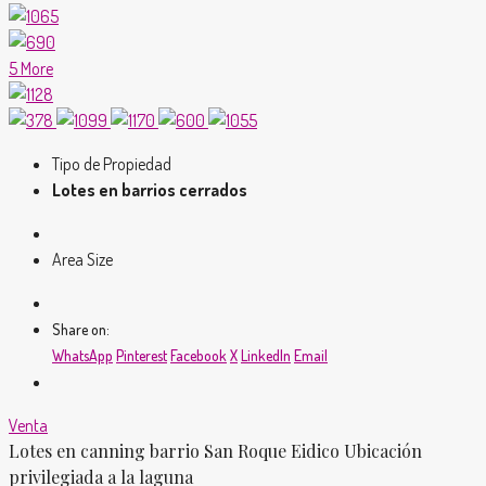
5 More
Tipo de Propiedad
Lotes en barrios cerrados
Area Size
Share on:
WhatsApp
Pinterest
Facebook
X
LinkedIn
Email
Venta
Lotes en canning barrio San Roque Eidico Ubicación
privilegiada a la laguna