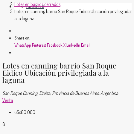
Lotes en barrios cerrados
Favoritos
0
Lotes en canning barrio San Roque Eidico Ubicación privilegiada
a la laguna
Share on:
WhatsApp
Pinterest
Facebook
X
LinkedIn
Email
Lotes en canning barrio San Roque
Eidico Ubicación privilegiada a la
laguna
San Roque Canning, Ezeiza, Provincia de Buenos Aires, Argentina
Venta
u$s60.000
8