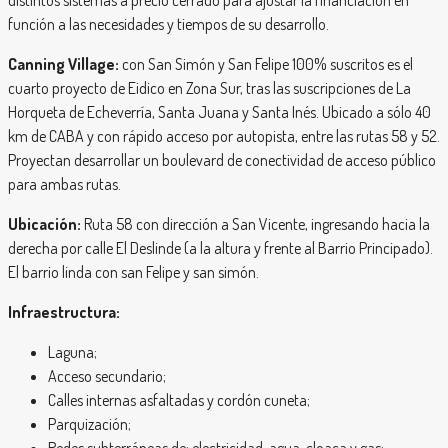
función a las necesidades y tiempos de su desarrollo.
Canning Village:
con San Simón y San Felipe 100% suscritos es el
cuarto proyecto de Eidico en Zona Sur, tras las suscripciones de La
Horqueta de Echeverría, Santa Juana y Santa Inés. Ubicado a sólo 40
km de CABA y con rápido acceso por autopista, entre las rutas 58 y 52.
Proyectan desarrollar un boulevard de conectividad de acceso público
para ambas rutas.
Ubicación:
Ruta 58 con dirección a San Vicente, ingresando hacia la
derecha por calle El Deslinde (a la altura y frente al Barrio Principado).
El barrio linda con san Felipe y san simón.
Infraestructura:
Laguna;
Acceso secundario;
Calles internas asfaltadas y cordón cuneta;
Parquización;
Redes subterráneas de: electricidad, agua, cloaca y gas;