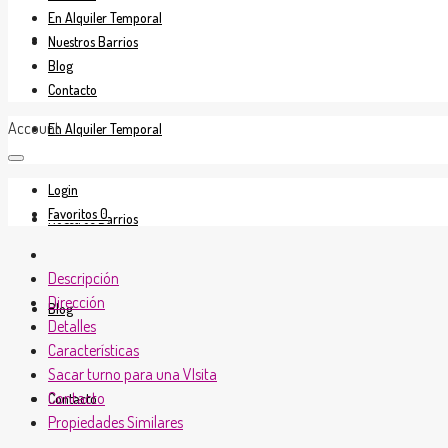
En Alquiler Temporal
En Venta
Nuestros Barrios
Blog
Contacto
Account
En Alquiler Temporal
Login
Favoritos
0
Nuestros Barrios
Descripción
Dirección
Blog
Detalles
Características
Sacar turno para una VIsita
Contacto
Contacto
Propiedades Similares