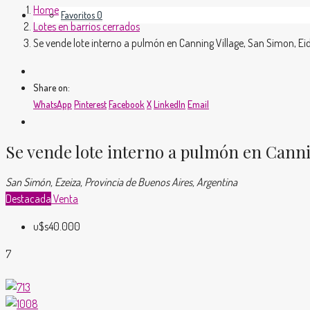
Home
Favoritos
0
Lotes en barrios cerrados
Se vende lote interno a pulmón en Canning Village, San Simon, Ei
Share on:
WhatsApp
Pinterest
Facebook
X
LinkedIn
Email
Se vende lote interno a pulmón en Canni
San Simón, Ezeiza, Provincia de Buenos Aires, Argentina
Destacada
Venta
u$s40.000
7