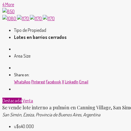
4 More
Tipo de Propiedad
Lotes en barrios cerrados
Area Size
Share on:
WhatsApp
Pinterest
Facebook
X
LinkedIn
Email
Destacada
Venta
Se vende lote interno a pulmón en Canning Village, San Sim
San Simón, Ezeiza, Provincia de Buenos Aires, Argentina
u$s40.000