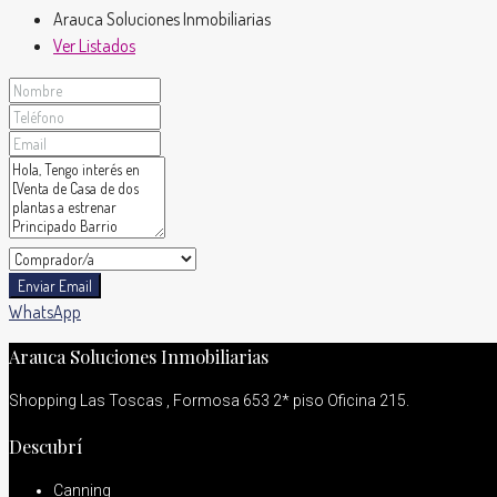
Arauca Soluciones Inmobiliarias
Ver Listados
Enviar Email
WhatsApp
Arauca Soluciones Inmobiliarias
Shopping Las Toscas , Formosa 653 2* piso Oficina 215.
Descubrí
Canning