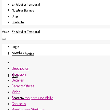
En Alquiler Temporal
En Venta
Nuestros Barrios
Blog
Contacto
Account
En Alquiler Temporal
Login
Favoritos
0
Nuestros Barrios
Descripción
Dirección
Blog
Detalles
Características
Video
Sacar turno para una VIsita
Contacto
Contacto
Propiedades Similares