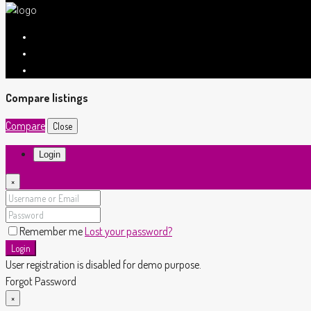
Compare listings
Compare
Close
Login
×
Remember me
Lost your password?
Login
User registration is disabled for demo purpose.
Forgot Password
×