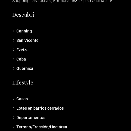
Shopping Las Toscas , Formosa 653 2* piso Oficina 215.
Descubrí
Canning
San Vicente
Ezeiza
Caba
Guernica
Lifestyle
Casas
Lotes en barrios cerrados
Departamentos
Terreno/Fracción/Hectárea