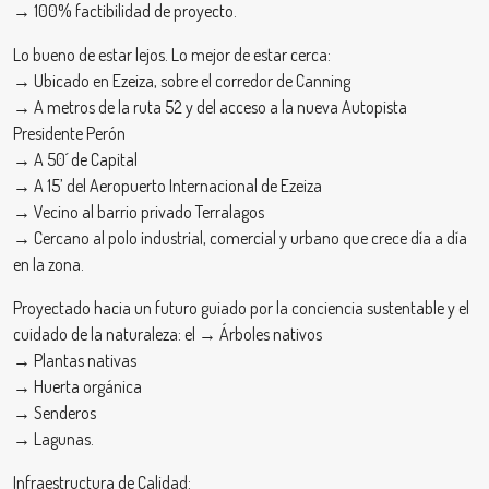
→ 100% factibilidad de proyecto.
Lo bueno de estar lejos. Lo mejor de estar cerca:
→ Ubicado en Ezeiza, sobre el corredor de Canning
→ A metros de la ruta 52 y del acceso a la nueva Autopista
Presidente Perón
→ A 50´ de Capital
→ A 15’ del Aeropuerto Internacional de Ezeiza
→ Vecino al barrio privado Terralagos
→ Cercano al polo industrial, comercial y urbano que crece día a día
en la zona.
Proyectado hacia un futuro guiado por la conciencia sustentable y el
cuidado de la naturaleza: el → Árboles nativos
→ Plantas nativas
→ Huerta orgánica
→ Senderos
→ Lagunas.
Infraestructura de Calidad: