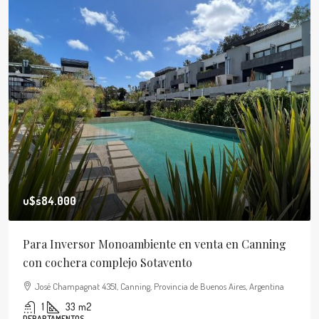
u$s84.000
Para Inversor Monoambiente en venta en Canning
con cochera complejo Sotavento
José Champagnat 4351, Canning, Provincia de Buenos Aires, Argentina
1
33
m2
DEPARTAMENTOS