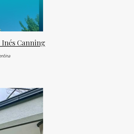
a Inés Canning
entina