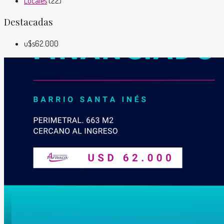
Locales
(22)
Destacadas
u$s62.000