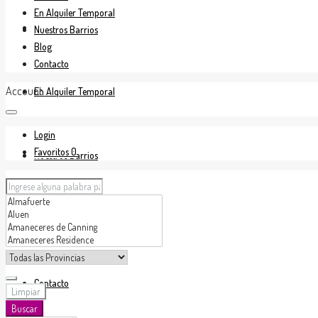
En Alquiler Temporal
En Venta
Nuestros Barrios
Blog
Contacto
Account
En Alquiler Temporal
Login
Favoritos
0
Nuestros Barrios
Blog
Contacto
Limpiar
Buscar