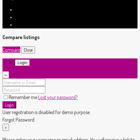
Compare listings
Compare
Close
Login
×
Remember me
Lost your password?
Login
User registration is disabled for demo purpose.
Forgot Password
×
Please enter your username or email address. You will receive a link to