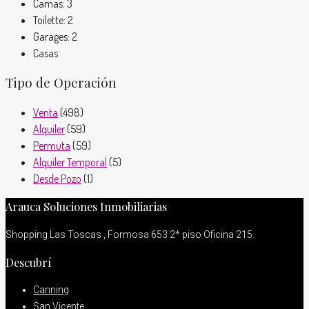
Camas:
3
Toilette:
2
Garages:
2
Casas
Tipo de Operación
Venta
(498)
Alquiler
(59)
Permuta
(59)
Alquiler Temporal
(5)
Desde Pozo
(1)
Arauca Soluciones Inmobiliarias
Shopping Las Toscas , Formosa 653 2* piso Oficina 215.
Descubrí
Canning
San Vicente