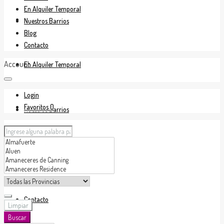
En Alquiler Temporal
En Venta
Nuestros Barrios
Blog
Contacto
Account
En Alquiler Temporal
Login
Favoritos
0
Nuestros Barrios
Blog
Contacto
Limpiar
Buscar