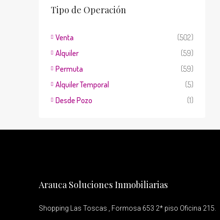
Tipo de Operación
Venta
(502)
Alquiler
(59)
Permuta
(59)
Alquiler Temporal
(5)
Desde Pozo
(1)
Arauca Soluciones Inmobiliarias
Shopping Las Toscas , Formosa 653 2* piso Oficina 215.