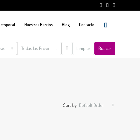
 Temporal
Nuestros Barrios
Blog
Contacto
nas
Todas las Provincias
Limpiar
Buscar
Sort by:
Default Order