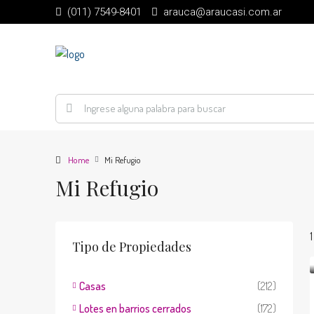
(011) 7549-8401
arauca@araucasi.com.ar
Home
Mi Refugio
Mi Refugio
Tipo de Propiedades
Casas
(212)
Lotes en barrios cerrados
(172)