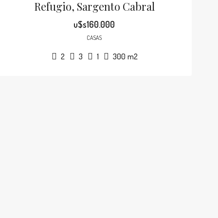
Refugio, Sargento Cabral
u$s160.000
CASAS
2
3
1
300
m2