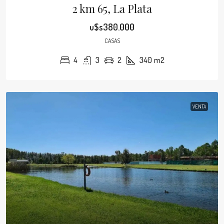
2 km 65, La Plata
u$s380.000
CASAS
4
3
2
340
m2
VENTA