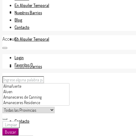
En Alquiler Temporal
En Venta
Nuestros Barrios
Blog
Contacto
Account
En Alquiler Temporal
Login
Favoritos
0
Nuestros Barrios
Blog
Contacto
Limpiar
Buscar