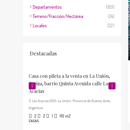
Departamentos
(89)
Terreno/Fracción/Hectárea
(24)
Locales
(22)
Destacadas
u$s198.000
u
Casa con pileta a la venta en La Unión,
C
Ezeiza, barrio Quinta Avenida calle Las
1
Acacias
Las Acacias 900, La Unión, Provincia de Buenos Aires,
C
Argentina
2
2
1
110
m2
CASAS