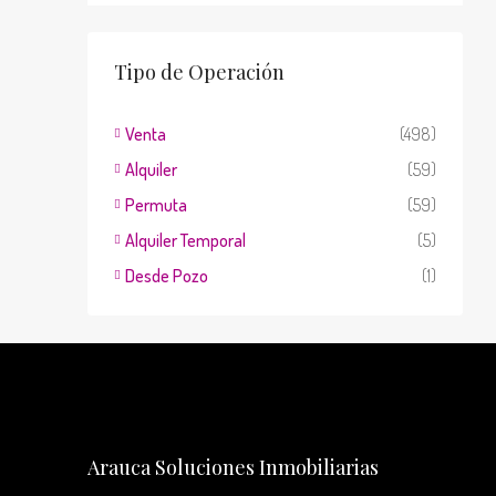
Tipo de Operación
n
 partido
Venta
(498)
Alquiler
(59)
incia de
Permuta
(59)
Alquiler Temporal
(5)
Desde Pozo
(1)
Arauca Soluciones Inmobiliarias