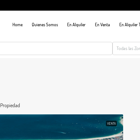
Home
Quienes Somos
En Alquiler
En Venta
En Alquiler
Todas las Zo
1 Propiedad
VENTA