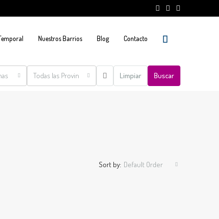
 Temporal
Nuestros Barrios
Blog
Contacto
nas
Todas las Provincias
Limpiar
Buscar
Sort by:
Default Order