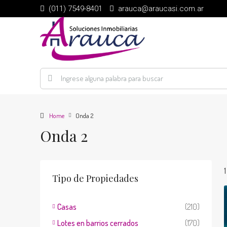
(011) 7549-8401
arauca@araucasi.com.ar
Home
Onda 2
Onda 2
Tipo de Propiedades
Casas
(210)
Lotes en barrios cerrados
(170)