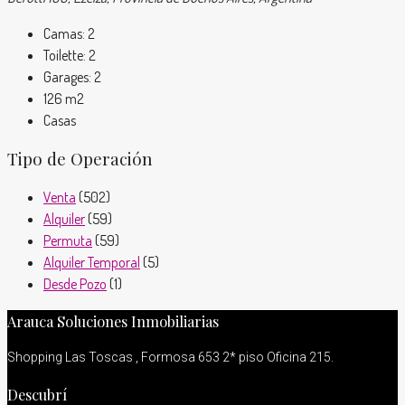
Camas:
2
Toilette:
2
Garages:
2
126
m2
Casas
Tipo de Operación
Venta
(502)
Alquiler
(59)
Permuta
(59)
Alquiler Temporal
(5)
Desde Pozo
(1)
Arauca Soluciones Inmobiliarias
Shopping Las Toscas , Formosa 653 2* piso Oficina 215.
Descubrí