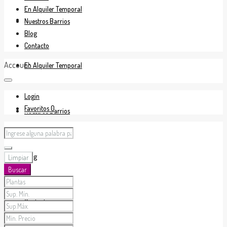
En Alquiler Temporal
En Venta
Nuestros Barrios
Blog
Contacto
Account
En Alquiler Temporal
Login
Favoritos
0
Nuestros Barrios
Blog
Limpiar
Buscar
Contacto