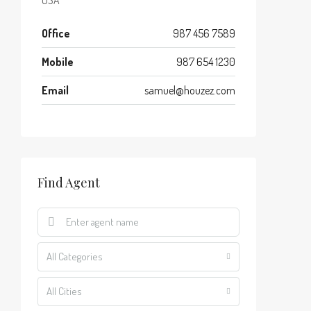
USA
Office
987 456 7589
Mobile
987 654 1230
Email
samuel@houzez.com
Find Agent
All Categories
All Cities