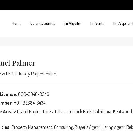
Home
Quienes Somos
En Alquiler
En Venta
En Alquiler
uel Palmer
r & CEO
at
Realty Properties Inc.
License:
090-0348-8346
umber:
HGT-92384-3434
e Areas:
Grand Rapids, Forest Hills, Comstock Park, Caledonia, Kentwood,
lties:
Property Management, Consulting, Buyer's Agent, Listing Agent, Rel