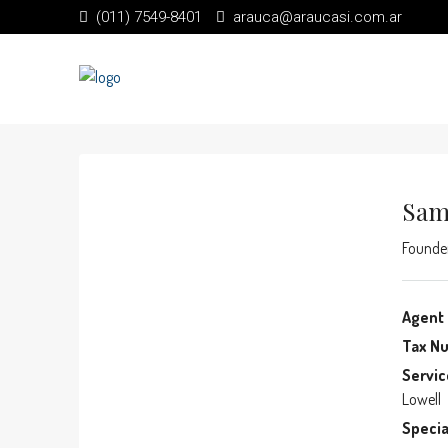
(011) 7549-8401
arauca@araucasi.com.ar
Sam
Founde
Agent 
Tax N
Servic
Lowell
Specia