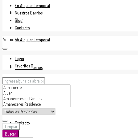
En Alquiler Temporal
En Venta
Nuestros Barrios
Blog
Contacto
Account
En Alquiler Temporal
Login
Favoritos
0
Nuestros Barrios
Blog
Contacto
Limpiar
Buscar