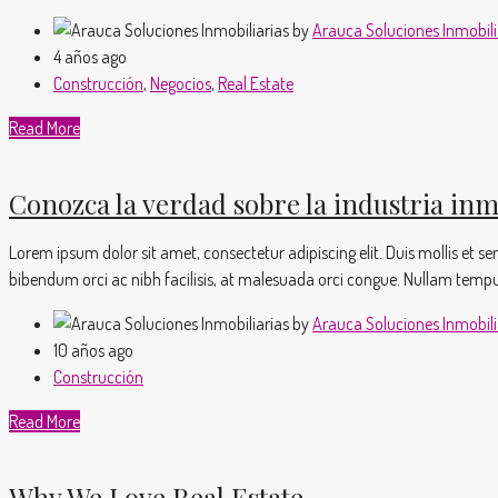
by
Arauca Soluciones Inmobili
4 años ago
Construcción
,
Negocios
,
Real Estate
Read More
Conozca la verdad sobre la industria inm
Lorem ipsum dolor sit amet, consectetur adipiscing elit. Duis mollis et 
bibendum orci ac nibh facilisis, at malesuada orci congue. Nullam tempus so
by
Arauca Soluciones Inmobili
10 años ago
Construcción
Read More
Why We Love Real Estate