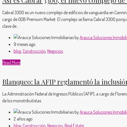
Cabral 3300 es un nuevo complejo de edificios de vanguardia en Canning
cargo de ODB Premium Market. El complejo se llama Cabral 3300 porque 
clave de...
by
Arauca Soluciones Inmobili
9 meses ago
blog
,
Construcción
,
Negocios
Read More
Blanqueo: la AFIP reglamentó la inclusió
La Administración Federal de Ingresos Públicos (AFIP), a cargo de Flore
de los monotributistas.
by
Arauca Soluciones Inmobili
2 años ago
blog
,
Construcción
,
Negocios
,
Real Estate