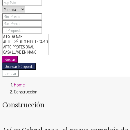
Buscar
Guardar Búsqueda
Limpiar
Home
Construcción
Construcción
Así es Cabral 3300, el nuevo complejo de