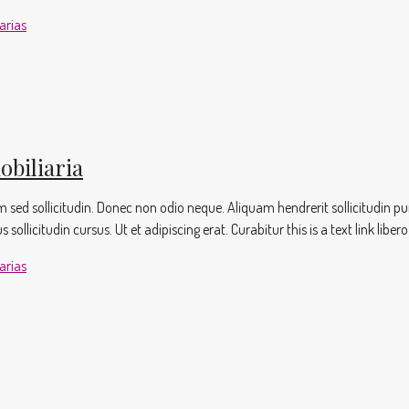
arias
obiliaria
sem sed sollicitudin. Donec non odio neque. Aliquam hendrerit sollicitudin
llicitudin cursus. Ut et adipiscing erat. Curabitur this is a text link liber
arias