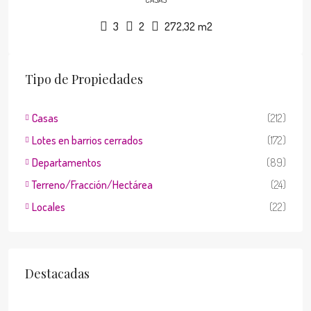
3
2
272,32
m2
Tipo de Propiedades
Casas
(212)
Lotes en barrios cerrados
(172)
Departamentos
(89)
Terreno/Fracción/Hectárea
(24)
Locales
(22)
Destacadas