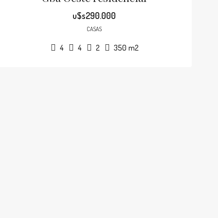
u$s290.000
CASAS
4
4
2
350
m2