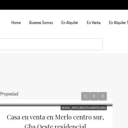
Home
Quienes Somos
En Alquiler
En Venta
En Alquiler
1 Propiedad
VENTA
APTO CRÉDITO HIPOTECARIO
Casa en venta en Merlo centro sur,
Gba Oeste residencial