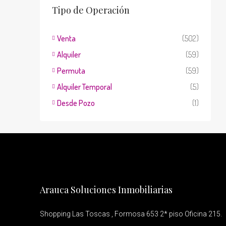
Tipo de Operación
Venta
(502)
Alquiler
(59)
Permuta
(59)
Alquiler Temporal
(5)
Desde Pozo
(1)
Arauca Soluciones Inmobiliarias
Shopping Las Toscas , Formosa 653 2* piso Oficina 215.