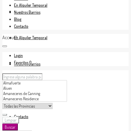
En Alquiler Temporal
En Venta
Nuestros Barrios
Blog
Contacto
Account
En Alquiler Temporal
Login
Favoritos
0
Nuestros Barrios
Blog
Contacto
Limpiar
Buscar