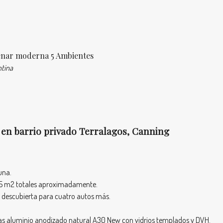
renar moderna 5 Ambientes
ntina
 en barrio privado Terralagos, Canning
una.
 395 m2 totales aproximadamente.
y descubierta para cuatro autos más.
ras aluminio anodizado natural A30 New con vidrios templados y DVH.