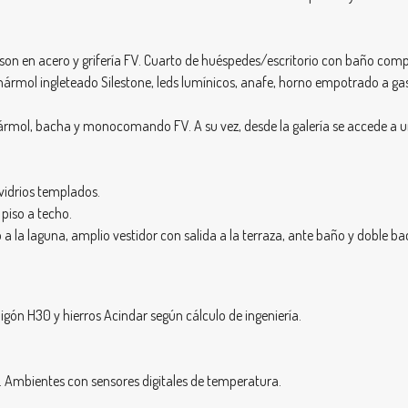
n en acero y grifería FV. Cuarto de huéspedes/escritorio con baño compl
ármol ingleteado Silestone, leds lumínicos, anafe, horno empotrado a gas
mármol, bacha y monocomando FV. A su vez, desde la galería se accede 
vidrios templados.
 piso a techo.
do a la laguna, amplio vestidor con salida a la terraza, ante baño y dobl
gón H30 y hierros Acindar según cálculo de ingeniería.
. Ambientes con sensores digitales de temperatura.