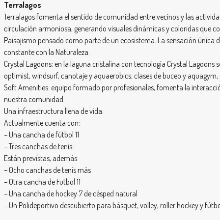
Terralagos
Terralagos fomenta el sentido de comunidad entre vecinos y las activida
circulación armoniosa, generando visuales dinámicas y coloridas que con
Paisajismo pensado como parte de un ecosistema: La sensación única de l
constante con la Naturaleza.
Crystal Lagoons: en la laguna cristalina con tecnología Crystal Lagoons
optimist, windsurf, canotaje y aquaerobics, clases de buceo y aquagym,
Soft Amenities: equipo formado por profesionales, fomenta la interacción 
nuestra comunidad.
Una infraestructura llena de vida.
Actualmente cuenta con:
– Una cancha de fútbol 11
– Tres canchas de tenis
Están previstas, además:
– Ocho canchas de tenis más
– Otra cancha de Futbol 11
– Una cancha de hockey 7 de césped natural
– Un Polideportivo descubierto para básquet, volley, roller hockey y fútbo