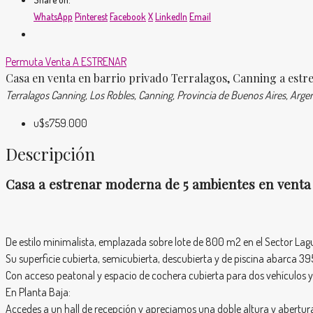
WhatsApp
Pinterest
Facebook
X
LinkedIn
Email
Permuta
Venta
A ESTRENAR
Casa en venta en barrio privado Terralagos, Canning a est
Terralagos Canning, Los Robles, Canning, Provincia de Buenos Aires, Arge
u$s759.000
Descripción
Casa a estrenar moderna de 5 ambientes en venta
De estilo minimalista, emplazada sobre lote de 800 m2 en el Sector Lag
Su superficie cubierta, semicubierta, descubierta y de piscina abarca
Con acceso peatonal y espacio de cochera cubierta para dos vehículos 
En Planta Baja:
Accedes a un hall de recepción y apreciamos una doble altura y abertu