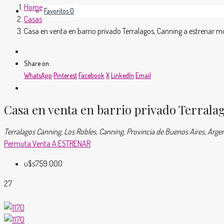
Home
Favoritos
0
Casas
Casa en venta en barrio privado Terralagos, Canning a estrenar
Share on:
WhatsApp
Pinterest
Facebook
X
LinkedIn
Email
Casa en venta en barrio privado Terral
Terralagos Canning, Los Robles, Canning, Provincia de Buenos Aires, Arge
Permuta
Venta
A ESTRENAR
u$s759.000
27