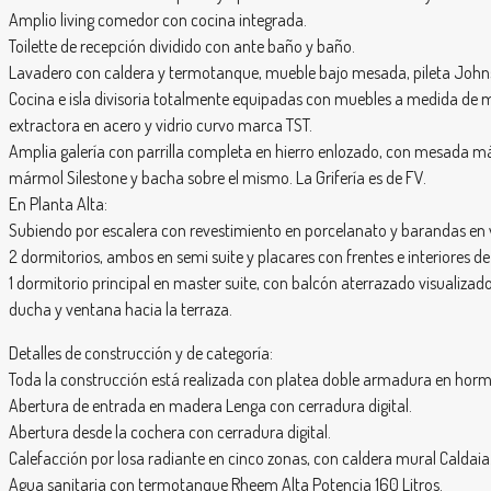
Amplio living comedor con cocina integrada.
Toilette de recepción dividido con ante baño y baño.
Lavadero con caldera y termotanque, mueble bajo mesada, pileta Johnso
Cocina e isla divisoria totalmente equipadas con muebles a medida de m
extractora en acero y vidrio curvo marca TST.
Amplia galería con parrilla completa en hierro enlozado, con mesada 
mármol Silestone y bacha sobre el mismo. La Grifería es de FV.
En Planta Alta:
Subiendo por escalera con revestimiento en porcelanato y barandas en 
2 dormitorios, ambos en semi suite y placares con frentes e interiores de
1 dormitorio principal en master suite, con balcón aterrazado visualiza
ducha y ventana hacia la terraza.
Detalles de construcción y de categoría:
Toda la construcción está realizada con platea doble armadura en hormi
Abertura de entrada en madera Lenga con cerradura digital.
Abertura desde la cochera con cerradura digital.
Calefacción por losa radiante en cinco zonas, con caldera mural Caldaia
Agua sanitaria con termotanque Rheem Alta Potencia 160 Litros.