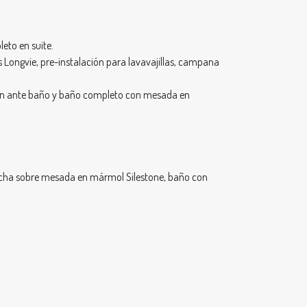
eto en suite.
 Longvie, pre-instalación para lavavajillas, campana
a un ante baño y baño completo con mesada en
e bacha sobre mesada en mármol Silestone, baño con