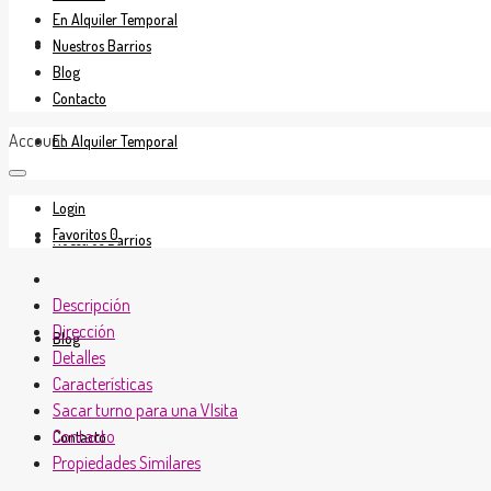
En Alquiler Temporal
En Venta
Nuestros Barrios
Blog
Contacto
Account
En Alquiler Temporal
Login
Favoritos
0
Nuestros Barrios
Descripción
Dirección
Blog
Detalles
Características
Sacar turno para una VIsita
Contacto
Contacto
Propiedades Similares