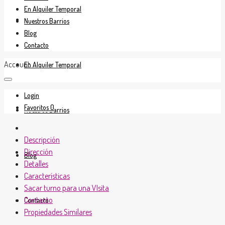
En Alquiler Temporal
En Venta
Nuestros Barrios
Blog
Contacto
Account
En Alquiler Temporal
Login
Favoritos
0
Nuestros Barrios
Descripción
Dirección
Blog
Detalles
Características
Sacar turno para una VIsita
Contacto
Contacto
Propiedades Similares