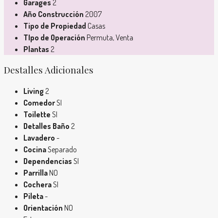
Garages
2
Año Construcción
2007
Tipo de Propiedad
Casas
TIpo de Operación
Permuta, Venta
Plantas
2
Destalles Adicionales
Living
2
Comedor
SI
Toilette
SI
Detalles Baño
2
Lavadero
-
Cocina
Separado
Dependencias
SI
Parrilla
NO
Cochera
SI
Pileta
-
Orientación
NO