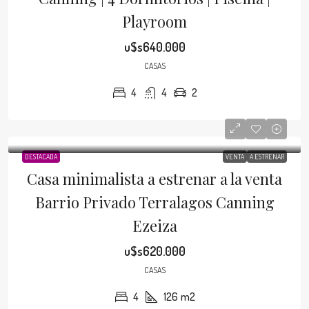
Playroom
u$s640.000
CASAS
4
4
2
DESTACADA
VENTA
A ESTRENAR
Casa minimalista a estrenar a la venta
Barrio Privado Terralagos Canning
Ezeiza
u$s620.000
CASAS
4
126
m2