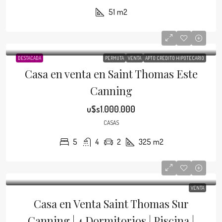
51
m2
DESTACADA
PERMUTA
VENTA
APTO CRÉDITO HIPOTECARIO
Casa en venta en Saint Thomas Este
Canning
u$s1.000.000
CASAS
5
4
2
325
m2
VENTA
Casa en Venta Saint Thomas Sur
Canning | 4 Dormitorios | Piscina |