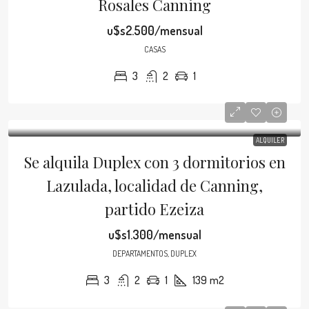
Rosales Canning
u$s2.500/mensual
CASAS
3
2
1
ALQUILER
Se alquila Duplex con 3 dormitorios en
Lazulada, localidad de Canning,
partido Ezeiza
u$s1.300/mensual
DEPARTAMENTOS, DUPLEX
3
2
1
139
m2