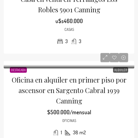
Robles 5901 Canning
u$s460.000
CASAS
3
3
DESTACADA
ALQUILER
Oficina en alquiler en primer piso por
ascensor en Sargento Cabral 1939
Canning
$500.000/mensual
OFICINAS
1
38
m2