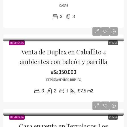
CASAS
3
3
DESTACADA
VENTA
Venta de Duplex en Caballito 4
ambientes con balcón y parrilla
u$s350.000
DEPARTAMENTOS, DUPLEX
3
2
1
97,5
m2
DESTACADA
VENTA
Casa en venta en Terralagos Los