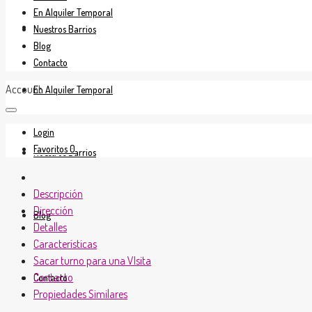
En Alquiler Temporal
En Venta
Nuestros Barrios
Blog
Contacto
Account
En Alquiler Temporal
Login
Favoritos
0
Nuestros Barrios
Descripción
Dirección
Blog
Detalles
Características
Sacar turno para una VIsita
Contacto
Contacto
Propiedades Similares