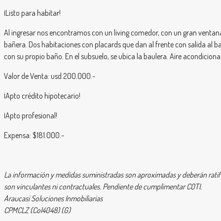
¡Listo para habitar!
Al ingresar nos encontramos con un living comedor, con un gran venta
bañera. Dos habitaciones con placards que dan al frente con salida al b
con su propio baño. En el subsuelo, se ubica la baulera. Aire acondicion
Valor de Venta: usd 200.000.-
¡Apto crédito hipotecario!
¡Apto profesional!
Expensa: $181.000.-
La información y medidas suministradas son aproximadas y deberán ratif
son vinculantes ni contractuales. Pendiente de cumplimentar COTI.
Araucasi Soluciones Inmobiliarias
CPMCLZ (Col4048) (G)