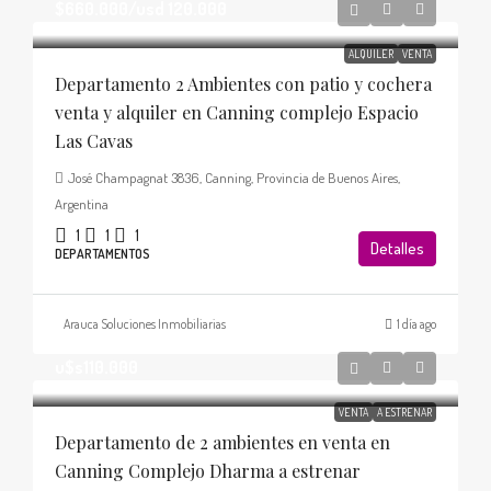
$660.000
/usd 120.000
ALQUILER
VENTA
Departamento 2 Ambientes con patio y cochera
venta y alquiler en Canning complejo Espacio
Las Cavas
José Champagnat 3836, Canning, Provincia de Buenos Aires,
Argentina
1
1
1
Detalles
DEPARTAMENTOS
Arauca Soluciones Inmobiliarias
1 día ago
u$s110.000
VENTA
A ESTRENAR
Departamento de 2 ambientes en venta en
Canning Complejo Dharma a estrenar