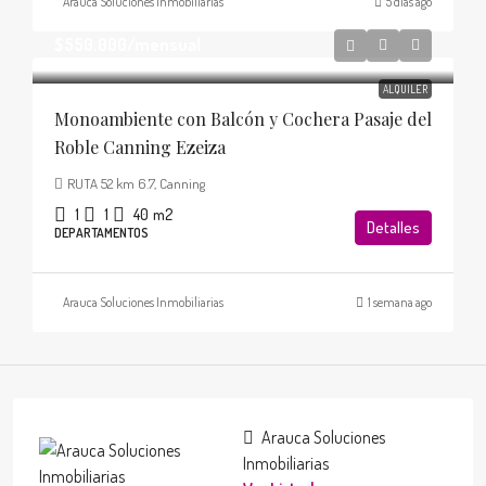
Arauca Soluciones Inmobiliarias
5 días ago
$550.000
/mensual
ALQUILER
Monoambiente con Balcón y Cochera Pasaje del
Roble Canning Ezeiza
RUTA 52 km 6.7, Canning
1
1
40
m2
Detalles
DEPARTAMENTOS
Arauca Soluciones Inmobiliarias
1 semana ago
Arauca Soluciones
Inmobiliarias