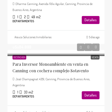
Dharma Canning, Avenida Félix Aguilar, Canning, Provincia de
Buenos Aires, Argentina
1
2
49
m2
Detalles
DEPARTAMENTOS
Arauca Soluciones Inmobiliarias
5 días ago
u$s84.000
DESTACADA
VENTA
Para Inversor Monoambiente en venta en
Canning con cochera complejo Sotavento
José Champagnat 4351, Canning, Provincia de Buenos Aires,
Argentina
1
33
m2
Detalles
DEPARTAMENTOS