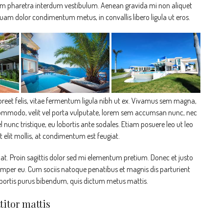
Nam pharetra interdum vestibulum. Aenean gravida mi non aliquet
 quam dolor condimentum metus, in convallis libero ligula ut eros.
oreet felis, vitae fermentum ligula nibh ut ex. Vivamus sem magna,
 commodo, velit vel porta vulputate, lorem sem accumsan nunc, nec
el nunc tristique, eu lobortis ante sodales. Etiam posuere leo ut leo
et elit mollis, at condimentum est feugiat.
n at. Proin sagittis dolor sed mi elementum pretium. Donec et justo
emper eu. Cum sociis natoque penatibus et magnis dis parturient
 lobortis purus bibendum, quis dictum metus mattis.
titor mattis