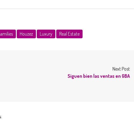
families
Houzez
Luxury
Real Estate
Next Post
Siguen bien las ventas en GBA
s