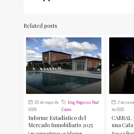
Related posts
20 de mayo de
blog
,
Negocios
,
Real
2 de novi
2026
Estate
de 2025
Informe Estadístico del
CABRAL 3
Mercado Inmobiliario 2025
una Cata
Les compartimos un Informe
Arauca Prop