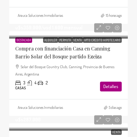
Arauca Soluciones Inmobiliarias
15 horas ago
u$s350.000
/usd 1.600 mensual
DESTACADA
ALQUILER
PERMUTA
VENTA
APTO CRÉDITO HIPOTECARIO
Compra con financiación Casa en Canning
Barrio Solar del Bosque partido Ezeiza
Solar del Bosque Country Club, Canning, Provincia de Buenos
Aires, Argentina
3
4
2
Detalles
CASAS
Arauca Soluciones Inmobiliarias
5 días ago
u$s287.000
VENTA